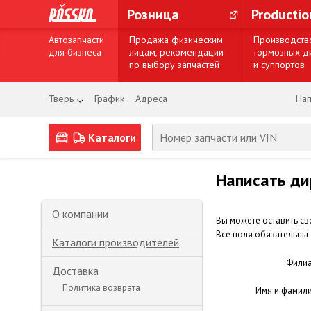
Розница
Producti
Автозапчасти
Продажа физическим
Производств
для бизнеса
лицам, рекомендации
тормозных д
по выбору запчастей
и суппортов
Тверь
График
Адреса
Нап
Каталоги
Написать ди
О компании
Вы можете оставить св
Все поля обязательны
Каталоги производителей
Фили
Доставка
Политика возврата
Имя и фамил